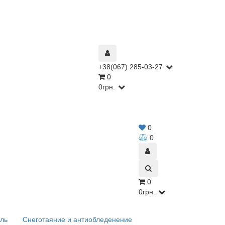
+38(067) 285-03-27
0
0грн.
0
0
0
0грн.
ль
Снеготаяние и антиобледенение