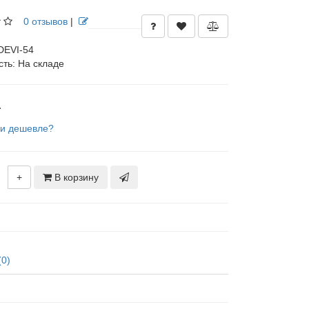
0 отзывов
|
DEVI-54
сть:
На складе
.
и дешевле?
+
В корзину
(0)