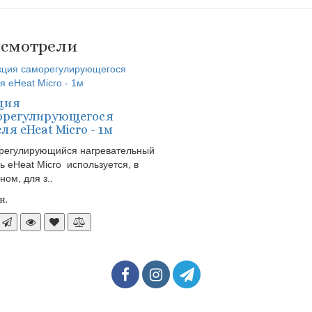
 смотрели
ция
орегулирующегося
ля eHeat Micro - 1м
регулирующийся нагревательный
ь eHeat Micro используется, в
ном, для з..
н.