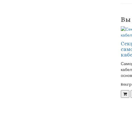
Вы
Сек
сам
кабе
Само
кабел
основ
846гр