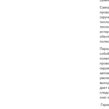
(Швей
Самор
прово
скруч
тепло
тепло
истир
обесп
полио
Парал
собой
появл
прово
окруж
автом
увели
выход
дает 
следс
снег 
Гаран