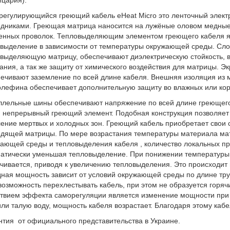
цария).
егулирующийся греющий кабель eHeat Micro это ленточный элект
дниками. Греющая матрица наносится на лужёные оловом медные 
енных проволок. Тепловыделяющим элементом греющего кабеля 
выделение в зависимости от температуры окружающей среды. Сло
выделяющую матрицу, обеспечивают диэлектрическую стойкость, вл
ания, а так же защиту от химического воздействия для матрицы. 
ечивают заземление по всей длине кабеля. Внешняя изоляция из
лефина обеспечивает дополнительную защиту во влажных или кор
лельные шины обеспечивают напряжение по всей длине греющего
 непрерывный греющий элемент. Подобная конструкция позволяет 
ение мертвых и холодных зон. Греющий кабель приобретает свои 
дящей матрицы. По мере возрастания температуры материала мат
ающей среды и тепловыделения кабеля , количество локальных п
атически уменьшая тепловыделение. При понижении температуры,
чивается, приводя к увеличению тепловыделения. Это происходит в
ная мощность зависит от условий окружающей среды по длине тр
возможность перехлестывать кабель, при этом не образуется горяч
твием эффекта саморегуляции является изменение мощности при 
или талую воду, мощность кабеля возрастает. Благодаря этому кабе
тия от официального представительства в Украине.