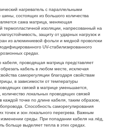
рический нагреватель с параллельными
шины, состоящих из большого количества
является сама матрица, меняющая
й термопластичной изоляции, напресованный на
агоустойчивость, защиту от ударных нагрузок и
Экран из алюминиевой фольги и медной проволоки
 модифицированного UV-стабилизированного
розионных средах.
 кабеля, проводящая матрица представляет
обрезать кабель в любом месте, исключая
свойства саморегуляции благодаря свойствам
рицы, в зависимости от температуры
роводящих связей в матрице уменьшается,
 количество локальных проводящих связей
 каждой точке по длине кабеля, таким образом,
убопровода. Способность саморегулирования
их точек и зон локального перегрева. Важным
изменении среды. При попадании кабеля на лёд,
ль больще выделяет тепла в этих средах.