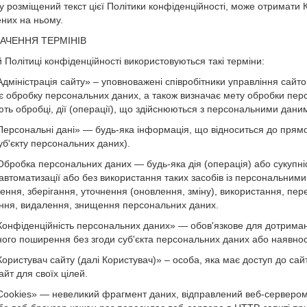
у розміщений текст цієї Політики конфіденційності, може отримати К
них на ньому.
НАЧЕННЯ ТЕРМІНІВ
й Політиці конфіденційності використовуються такі терміни:
Адміністрація сайту» – уповноважені співробітники управління сайтом,
є обробку персональних даних, а також визначає мету обробки перс
ють обробці, дії (операції), що здійснюються з персональними дани
«Персональні дані» — будь-яка інформація, що відноситься до прям
суб'єкту персональних даних).
«Обробка персональних даних — будь-яка дія (операція) або сукупніс
 автоматизації або без використання таких засобів із персональним
ення, зберігання, уточнення (оновлення, зміну), використання, пе
ння, видалення, знищення персональних даних.
«Конфіденційність персональних даних» — обов'язкове для дотриман
ого поширення без згоди суб'єкта персональних даних або наявност
«Користувач сайту (далі Користувач)» – особа, яка має доступ до сай
айт для своїх цілей.
«Cookies» — невеликий фрагмент даних, відправлений веб-сервером і