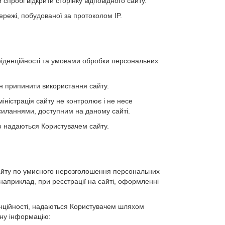
спробі відкрити сторінку відповідного сайту.
режі, побудованої за протоколом IP.
фіденційності та умовами обробки персональних
ен припинити використання сайту.
міністрація сайту не контролює і не несе
посиланнями, доступним на даному сайті.
що надаються Користувачем сайту.
 сайту по умисного нерозголошення персональних
(наприклад, при реєстрації на сайті, оформленні
денційності, надаються Користувачем шляхом
пну інформацію: