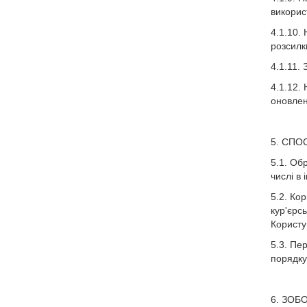
викорис
4.1.10.
розсилки
4.1.11.
4.1.12.
оновлен
5. СПО
5.1. Об
числі в
5.2. Ко
кур'єрс
Користу
5.3. Пе
порядку
6. ЗОБ