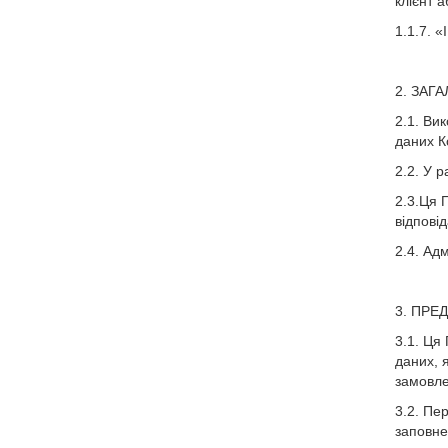
клієнт 
1.1.7. 
2. ЗАГ
2.1. Ви
даних К
2.2. У 
2.3.Ця 
відпові
2.4. Ад
3. ПРЕ
3.1. Ця
даних, 
замовле
3.2. Пе
заповне