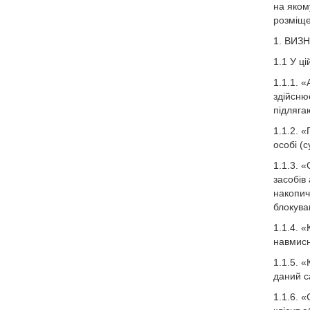
на яком
розміще
1. ВИЗ
1.1 У ці
1.1.1. «
здійсню
підляга
1.1.2. 
особі (
1.1.3. 
засобів
накопич
блокува
1.1.4. 
навмисн
1.1.5. 
даний с
1.1.6. 