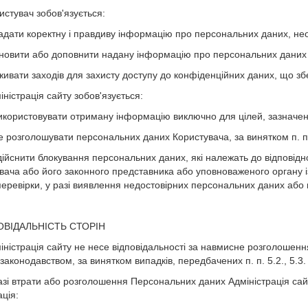
истувач зобов'язується:
Надати коректну і правдиву інформацію про персональних даних, не
Оновити або доповнити надану інформацію про персональних даних у
Вживати заходів для захисту доступу до конфіденційних даних, що збе
іністрація сайту зобов'язується:
Використовувати отриману інформацію виключно для цілей, зазначених
е розголошувати персональних даних Користувача, за винятком п. п. 5
Здійснити блокування персональних даних, які належать до відповідн
вача або його законного представника або уповноваженого органу із
перевірки, у разі виявлення недостовірних персональних даних або 
ПОВІДАЛЬНІСТЬ СТОРІН
міністрація сайту не несе відповідальності за навмисне розголошенн
аконодавством, за винятком випадків, передбачених п. п. 5.2., 5.3. і
разі втрати або розголошення Персональних даних Адміністрація сай
ція: