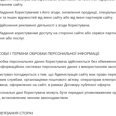
танням сайту.
 Надання Користувачеві з його згоди, оновлення продукції, спеціаль
 та інших відомостей від імені сайту або від імені партнерів сайту.
 Здійснення рекламної діяльності з згоди Користувача.
 Надання користувачам доступу на сторонні сайти або сервіси партн
ня або послуг.
СОБИ І ТЕРМІНИ ОБРОБКИ ПЕРСОНАЛЬНОЇ ІНФОРМАЦІЇ
робка персональних даних Користувача здійснюється без обмеження
 інформаційних системах персональних даних з використанням засобі
ристувач погоджується з тим, що Адміністрація сайту має право пер
ьким службам, організаціями поштового зв'язку, операторам електроз
вача, оформлених на сайті, в рамках Договору публічної оферти.
рсональні дані Користувача можуть бути передані уповноваженим ор
, встановленим чинним законодавством.
ОВ'ЯЗАННЯ СТОРІН