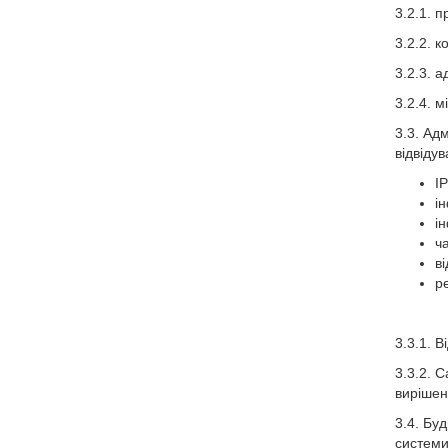
3.2.1. п
3.2.2. 
3.2.3. а
3.2.4. м
3.3. Ад
відвідув
I
і
ін
ча
ві
ре
3.3.1. 
3.3.2. 
вирішен
3.4. Бу
системи