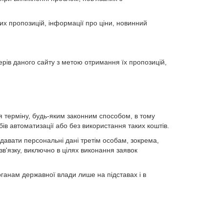
них пропозицій, інформації про ціни, новинний
ерів даного сайту з метою отримання їх пропозицій,
 терміну, будь-яким законним способом, в тому
в автоматизації або без використання таких коштів.
едавати персональні дані третім особам, зокрема,
в'язку, виключно в цілях виконання заявок
ганам державної влади лише на підставах і в