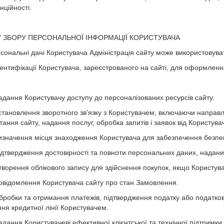
нційності.
У ЗБОРУ ПЕРСОНАЛЬНОЇ ІНФОРМАЦІЇ КОРИСТУВАЧА
рсональні дані Користувача Адміністрація сайту може використовуват
Ідентифікації Користувача, зареєстрованого на сайті, для оформленн
Надання Користувачу доступу до персоналізованих ресурсів сайту.
Встановлення зворотного зв'язку з Користувачем, включаючи направ
тання сайту, надання послуг, обробка запитів і заявок від Користува
Визначення місця знаходження Користувача для забезпечення безпек
Підтвердження достовірності та повноти персональних даних, надан
Створення облікового запису для здійснення покупок, якщо Користува
Повідомлення Користувача сайту про стан Замовлення.
Обробки та отримання платежів, підтвердження податку або податков
ня кредитної лінії Користувачем.
Надання Користувачеві ефективної клієнтської та технічної підтримки