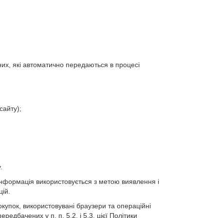
них, які автоматично передаються в процесі
сайту);
.
а інформація використовується з метою виявлення і
ій.
купок, використовувані браузери та операційні
едбачених у п. п. 5.2. і 5.3. цієї Політики