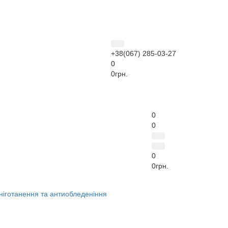
+38(067) 285-03-27
0
0грн.
0
0
0
0грн.
ніготанення та антиобледеніння