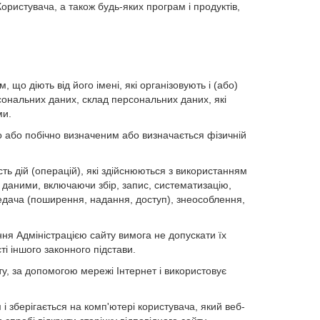
ористувача, а також будь-яких програм і продуктів,
 що діють від його імені, які організовують і (або)
ональних даних, склад персональних даних, які
ми.
о або побічно визначеним або визначається фізичній
ть дій (операцій), які здійснюються з використанням
и даними, включаючи збір, запис, систематизацію,
редача (поширення, надання, доступ), знеособлення,
ня Адміністрацією сайту вимога не допускати їх
і іншого законного підстави.
ту, за допомогою мережі Інтернет і використовує
 зберігається на комп'ютері користувача, який веб-