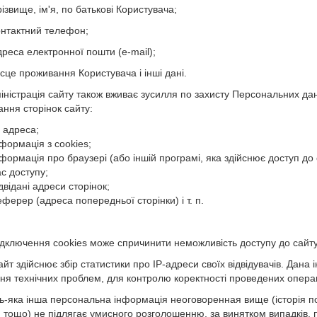
різвище, ім'я, по батькові Користувача;
контактний телефон;
дреса електронної пошти (e-mail);
ісце проживання Користувача і інші дані.
міністрація сайту також вживає зусилля по захисту Персональних да
ання сторінок сайту:
P адреса;
нформація з cookies;
формація про браузері (або іншій програмі, яка здійснює доступ до 
с доступу;
двідані адреси сторінок;
ферер (адреса попередньої сторінки) і т. п.
Відключення cookies може спричинити неможливість доступу до сайту
Сайт здійснює збір статистики про IP-адреси своїх відвідувачів. Дан
ня технічних проблем, для контролю коректності проведених операц
дь-яка інша персональна інформація неоговоренная вище (історія по
 тощо) не підлягає умисного розголошенню, за винятком випадків, пер