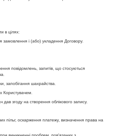
и в цілях:
я замовлення і (або) укладення Договору.
лення повідомлень, запитів, що стосуються
ча.
и, запобігання шахрайства.
их Користувачем.
ч дав згоду на створення облікового запису.
их пільг, оскарження платежу, визначення права на
 при виникненні проблем, пов'язаних з