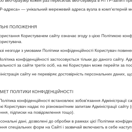
або веб-браузер кожен раз пересилає веб-сервера в HTTP-запиті при 
«IP-адреса» — унікальний мережевий адреса вузла в комп'ютерній ме
АЛЬНІ ПОЛОЖЕННЯ
користання Користувачем сайту означає згоду з цією Політикою кон
ористувача.
разі незгоди з умовами Політики конфіденційності Користувач повин
Політика конфіденційності застосовується тільки до даного сайту. Ад
дальності за сайти третіх осіб, на які Користувач може перейти за 
міністрація сайту не перевіряє достовірність персональних даних, 
ДМЕТ ПОЛІТИКИ КОНФІДЕНЦІЙНОСТІ
 Політика конфіденційності встановлює зобов'язання Адміністрації
які Користувач надає по різноманітним запитам Адміністрації сайту 
ння, підписки на повідомлення тощо).
рсональні дані, дозволені до обробки в рамках цієї Політики конфі
ння спеціальних форм на Сайті і зазвичай включають в себе насту