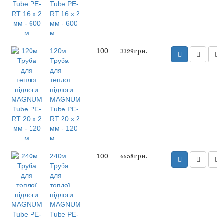
Tube PE-
RT 16 x 2
мм - 600
м
120м.
100
3329грн.
Труба
для
теплої
підлоги
MAGNUM
Tube PE-
RT 20 x 2
мм - 120
м
240м.
100
6658грн.
Труба
для
теплої
підлоги
MAGNUM
Tube PE-