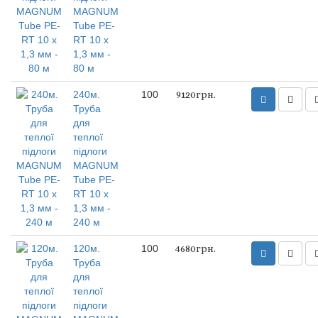
MAGNUM
Tube PE-
RT 10 x
1,3 мм -
80 м
240м.
100
9120грн.
Труба
для
теплої
підлоги
MAGNUM
Tube PE-
RT 10 x
1,3 мм -
240 м
120м.
100
4680грн.
Труба
для
теплої
підлоги