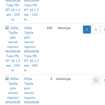
MAGNUM
Tube PE-
RT 16 x 2
мм - 120
м
240м.
100
9360грн.
Труба
для
теплої
підлоги
MAGNUM
Tube PE-
RT 16 x 2
мм - 240
м
600м.
0
23400грн.
Труба
для
теплої
підлоги
MAGNUM