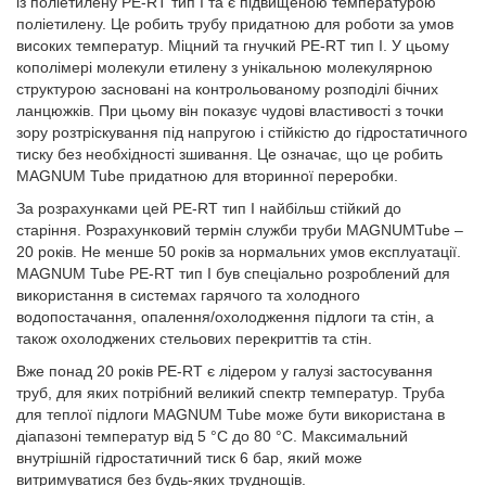
​​із поліетилену PE-RT тип I та є підвищеною температурою
поліетилену. Це робить трубу придатною для роботи за умов
високих температур. Міцний та гнучкий PE-RT тип I. У цьому
кополімері молекули етилену з унікальною молекулярною
структурою засновані на контрольованому розподілі бічних
ланцюжків. При цьому він показує чудові властивості з точки
зору розтріскування під напругою і стійкістю до гідростатичного
тиску без необхідності зшивання. Це означає, що це робить
MAGNUM Tube придатною для вторинної переробки.
За розрахунками цей PE-RT тип I найбільш стійкий до
старіння. Розрахунковий термін служби труби MAGNUMTube –
20 років. Не менше 50 років за нормальних умов експлуатації.
MAGNUM Tube PE-RT тип I був спеціально розроблений для
використання в системах гарячого та холодного
водопостачання, опалення/охолодження підлоги та стін, а
також охолоджених стельових перекриттів та стін.
Вже понад 20 років PE-RT є лідером у галузі застосування
труб, для яких потрібний великий спектр температур. Труба
для теплої підлоги MAGNUM Tube може бути використана в
діапазоні температур від 5 °C до 80 °C. Максимальний
внутрішній гідростатичний тиск 6 бар, який може
витримуватися без будь-яких труднощів.