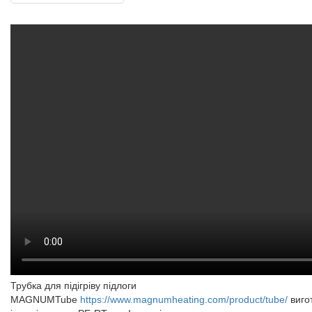
Трубка для підігріву підлоги
MAGNUMTube
https://www.magnumheating.com/product/tube/
виго