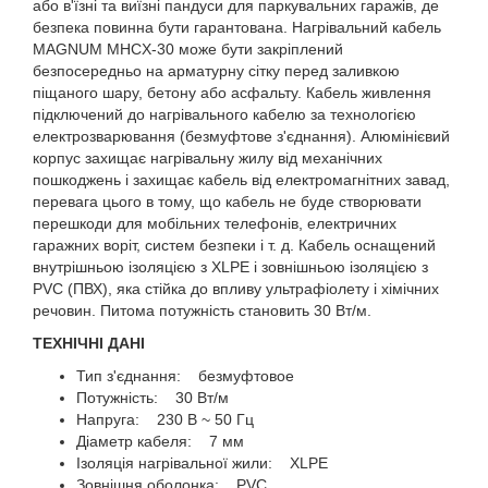
або в'їзні та виїзні пандуси для паркувальних гаражів, де
безпека повинна бути гарантована. Нагрівальний кабель
MAGNUM MHCX-30 може бути закріплений
безпосередньо на арматурну сітку перед заливкою
піщаного шару, бетону або асфальту. Кабель живлення
підключений до нагрівального кабелю за технологією
електрозварювання (безмуфтове з'єднання). Алюмінієвий
корпус захищає нагрівальну жилу від механічних
пошкоджень і захищає кабель від електромагнітних завад,
перевага цього в тому, що кабель не буде створювати
перешкоди для мобільних телефонів, електричних
гаражних воріт, систем безпеки і т. д. Кабель оснащений
внутрішньою ізоляцією з XLPE і зовнішньою ізоляцією з
PVC (ПВХ), яка стійка до впливу ультрафіолету і хімічних
речовин. Питома потужність становить 30 Вт/м.
ТЕХНІЧНІ ДАНІ
Тип з'єднання: безмуфтовое
Потужність: 30 Вт/м
Напруга: 230 В ~ 50 Гц
Діаметр кабеля: 7 мм
Ізоляція нагрівальної жили: XLPE
Зовнішня оболонка: PVC