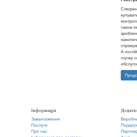
Створен
купуват
контрол
також п
зроблен
накопич
отримув
А пості
гнучку 
обслуго
Продо
Інформація
Додатк
Завантаження
Виробн
Послуги
Подарун
Про нас
Партнер