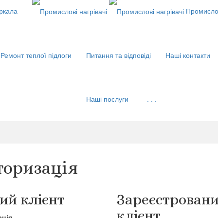
еркала
Промислов
Ремонт теплої підлоги
Питання та відповіді
Наші контакти
Наші послуги
. . .
торизація
ий клієнт
Зареєстрован
клієнт
ація