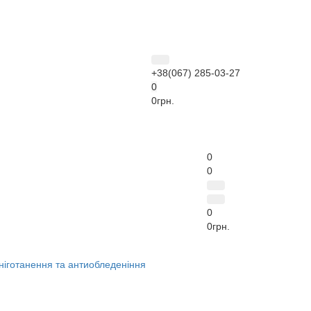
+38(067) 285-03-27
0
0грн.
0
0
0
0грн.
ніготанення та антиобледеніння