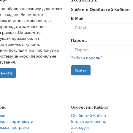
ня облікового запису допоможе
Увійти в Особистий Кабінет
и швидше. Ви зможете
E-Mail
ювати стан замовлення, а
ереглядати замовлення
і раніше. Ви зможете
увати призові бали і
Пароль
ати знижкові купони.
йним покупцям ми пропонуємо
систему знижок і персональне
Забули пароль?
вування.
вжити
ово
Особистий Кабінет
ики
Особистий Кабінет
кові сертифікати
Історія замовлень
ська програма
Закладки