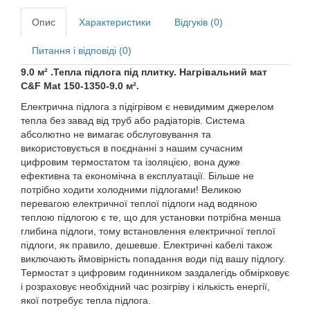
Опис
Характеристики
Відгуків (0)
Питання і відповіді (0)
9.0 м² .Тепла підлога під плитку. Нагрівальний мат
C&F Mat 150-1350-9.0 м².
Електрична підлога з підігрівом є невидимим джерелом
тепла без завад від труб або радіаторів. Система
абсолютно не вимагає обслуговування та
використовується в поєднанні з нашим сучасним
цифровим термостатом та ізоляцією, вона дуже
ефективна та економічна в експлуатації. Більше не
потрібно ходити холодними підлогами! Великою
перевагою електричної теплої підлоги над водяною
теплою підлогою є те, що для установки потрібна менша
глибина підлоги, тому встановлення електричної теплої
підлоги, як правило, дешевше. Електричні кабелі також
виключають ймовірність попадання води під вашу підлогу.
Термостат з цифровим годинником заздалегідь обмірковує
і розраховує необхідний час розігріву і кількість енергії,
якої потребує тепла підлога.