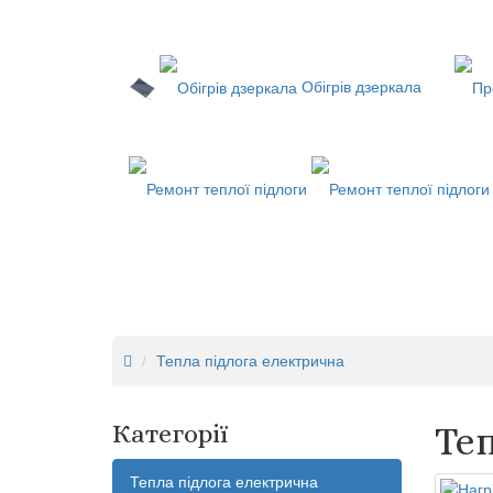
Обігрів дзеркала
Тепла підлога електрична
Категорії
Те
Тепла підлога електрична