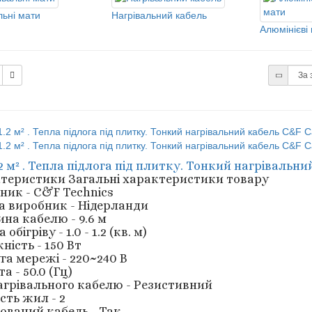
льні мати
Нагрівальний кабель
Алюмінієві 
1.2 м² . Тепла підлога під плитку. Тонкий нагрівальни
теристики
Загальні характеристики товару
ник - C&F Technics
а виробник - Нідерланди
на кабелю - 9.6 м
обігріву - 1.0 - 1.2 (кв. м)
ність - 150 Вт
га мережі - 220~240 В
а - 50.0 (Гц)
агрівального кабелю - Резистивний
сть жил - 2
ований кабель - Так