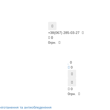
+38(067) 285-03-27
0
0грн.
0
0
0
0грн.
ніготанення та антиобледеніння