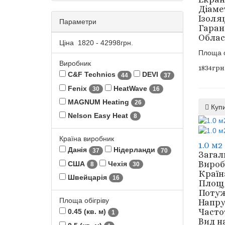
Діамет
Ізоля
Параметри
Гарант
Облас
Ціна
1820
-
42998
грн.
Площа о
Виробник
1834грн
C&F Technics
DEVI
44
37
Fenix
HeatWave
30
16
MAGNUM Heating
26
Куп
Nelson Easy Heat
8
Країна виробник
1.0 м2
Данія
Нідерланди
37
70
Загал
Вироб
США
Чехія
8
30
Країн
Швейцарія
16
Площа 
Потуж
Площа обігріву
Напру
Частот
0.45 (кв. м)
1
Вид н