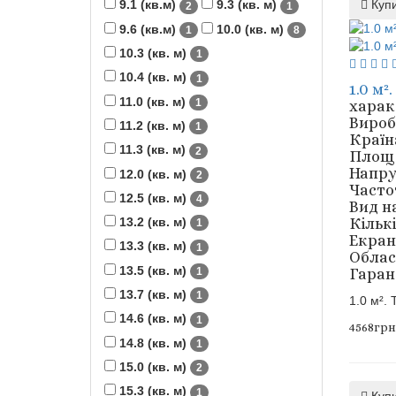
Куп
9.1 (кв.м)
9.3 (кв. м)
2
1
9.6 (кв.м)
10.0 (кв. м)
1
8
10.3 (кв. м)
1
10.4 (кв. м)
1
1.0 м
11.0 (кв. м)
1
харак
Вироб
11.2 (кв. м)
1
Країн
11.3 (кв. м)
2
Площа 
Напру
12.0 (кв. м)
2
Частот
12.5 (кв. м)
4
Вид н
13.2 (кв. м)
Кількі
1
Екран
13.3 (кв. м)
1
Облас
13.5 (кв. м)
1
Гарант
13.7 (кв. м)
1
1.0 м².
14.6 (кв. м)
1
4568грн
14.8 (кв. м)
1
15.0 (кв. м)
2
15.3 (кв. м)
1