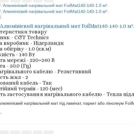
. Алюмінієвий нагрівальний мат FoilMat140-140-1.0 м²
теристики товару
ник - C&F Technics
а виробник - Нідерланди
обігріву - 1.0 (кв.м)
ність - 140 Вт
га мережі - 220~240 В
а - 50.0 (Гц)
агрівального кабелю - Резистивний
сть жил - 2
ований кабель - Так
ійний термін - 120 (мес)
ть застосування нагрівального кабелю - Тепла під
 Алюмінієвий нагрівальний мат під ламінат, паркет або лінолеум Foil
.