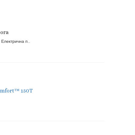
лога
 Електрична п..
comfort™ 150T