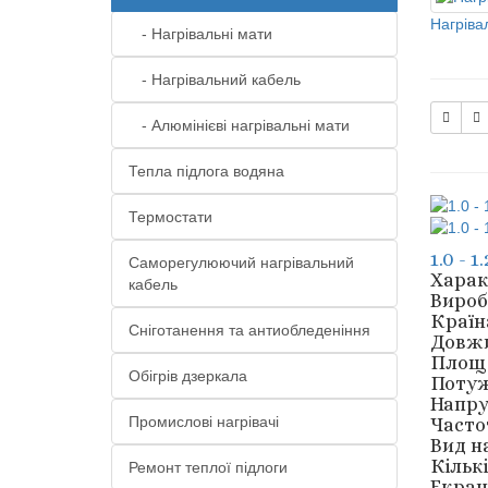
Нагріва
- Нагрівальні мати
- Нагрівальний кабель
- Алюмінієві нагрівальні мати
Тепла підлога водяна
Термостати
1.0 - 
Саморегулюючий нагрівальний
Харак
кабель
Вироб
Країн
Сніготанення та антиобледеніння
Довжи
Площа 
Обігрів дзеркала
Потуж
Напру
Промислові нагрівачі
Частот
Вид н
Кількі
Ремонт теплої підлоги
Екран