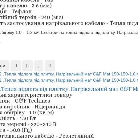
р кабелю - 3.6 (мм)
ція - Тефлон
ійний термін - 240 (міс)
ть застосування нагрівального кабелю - Тепла під
бігріву 1.0 – 1.2 м². Електрична тепла підлога під плитку. Нагрівал
.
ити
 .Тепла підлога під плитку. Нагрівальний мат C&F Ma
ьні характеристики товару
ник - C&F Technics
а виробник - Нідерланди
обігріву - 1.0 (кв. м)
ність - 150 Вт
га мережі - 220~240 В
а - 50.0 (Гц)
агрівального кабелю - Резистивний