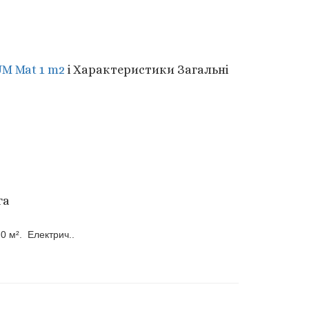
UM Mat 1 m2
i
Характеристики
Загальні
га
0 м². Електрич..