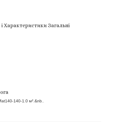
.
i
Характеристики
Загальні
лога
Mat140-140-1.0 м².&nb..