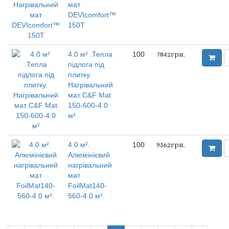
мат
DEVIcomfort™
150T
4.0 м² .Тепла
100
7842грн.
підлога під
плитку.
Нагрівальний
мат C&F Mat
150-600-4.0
м²
4.0 м².
100
9562грн.
Алюмінієвий
нагрівальний
мат
FoilMat140-
560-4.0 м².