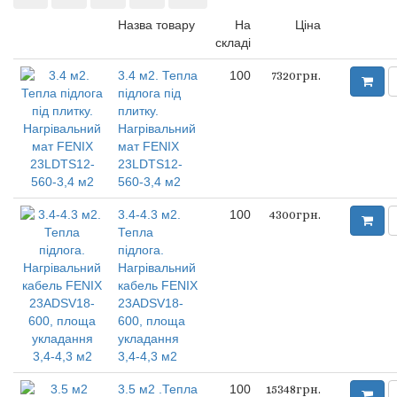
Назва товару
На
Ціна
складі
3.4 м2. Тепла
100
7320грн.
підлога під
плитку.
Нагрівальний
мат FENIX
23LDTS12-
560-3,4 м2
3.4-4.3 м2.
100
4300грн.
Тепла
підлога.
Нагрівальний
кабель FENIX
23ADSV18-
600, площа
укладання
3,4-4,3 м2
3.5 м2 .Тепла
100
15348грн.