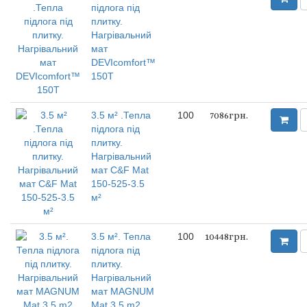
підлога під
плитку.
Нагрівальний
мат
DEVIcomfort™
150T
3.5 м² .Тепла
100
7086грн.
підлога під
плитку.
Нагрівальний
мат C&F Mat
150-525-3.5
м²
3.5 м². Тепла
100
10448грн.
підлога під
плитку.
Нагрівальний
мат MAGNUM
Mat 3,5 m2