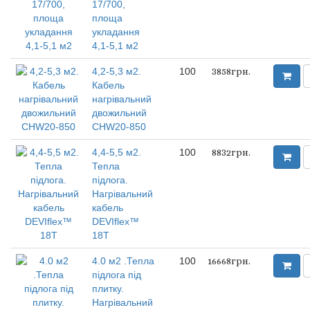
17/700,
площа
укладання
4,1-5,1 м2
4,2-5,3 м2.
100
3858грн.
Кабель
нагрівальний
двожильний
CHW20-850
4,4-5,5 м2.
100
8832грн.
Тепла
підлога.
Нагрівальний
кабель
DEVIflex™
18Т
4.0 м2 .Тепла
100
16668грн.
підлога під
плитку.
Нагрівальний